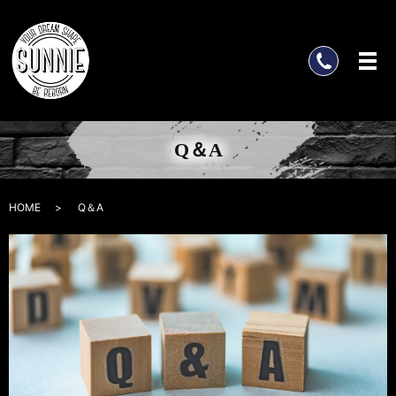
Q＆A
HOME
Q＆A